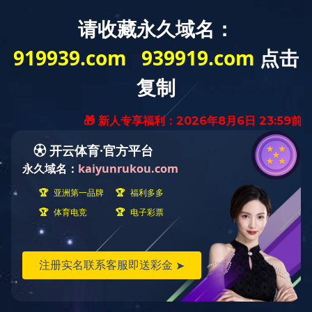
校长信箱须
为进一步汇聚广大师生、校友的智慧，切实解决大家普遍
生、家长们的交流，促进学校内涵发展，特开辟AK官网校长专
策。为了更好地发挥校长信箱的作用，请您在使用时注意以下事
一、来信内容应当遵守中华人民共和国的宪法和法律，反
论。
二、欢迎广大师生员工对学校发展建设中存在的问题、各
议。
三、建议您尽量详细的描述所反映的问题，我们将根据实际
四、来信人请写清姓名、身份、联系方式以便沟通联系。一
不一定回复。
五.如您反映的问题不想公开，请注明，我们将为您保密。